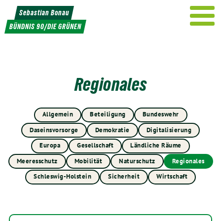
Weiter
Sebastian Bonau
zum
BÜNDNIS 90/DIE GRÜNEN
Inhalt
Regionales
Allgemein
Beteiligung
Bundeswehr
Daseinsvorsorge
Demokratie
Digitalisierung
Europa
Gesellschaft
Ländliche Räume
Meeresschutz
Mobilität
Naturschutz
Regionales
Schleswig-Holstein
Sicherheit
Wirtschaft