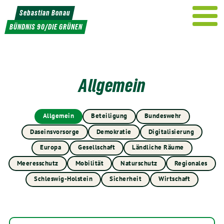
Weiter
Sebastian Bonau
zum
BÜNDNIS 90/DIE GRÜNEN
Inhalt
Allgemein
Allgemein
Beteiligung
Bundeswehr
Daseinsvorsorge
Demokratie
Digitalisierung
Europa
Gesellschaft
Ländliche Räume
Meeresschutz
Mobilität
Naturschutz
Regionales
Schleswig-Holstein
Sicherheit
Wirtschaft